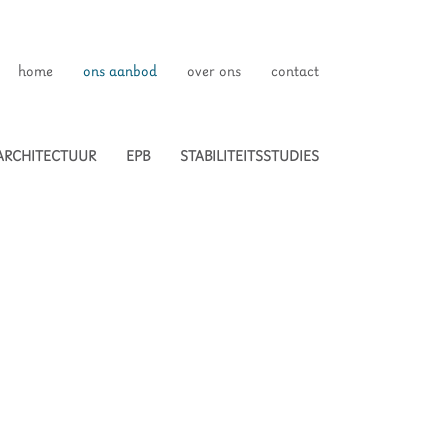
home
ons aanbod
over ons
contact
ARCHITECTUUR
EPB
STABILITEITSSTUDIES